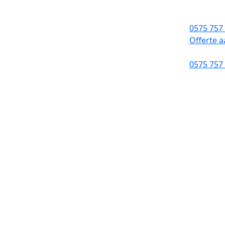
0575 757
Offerte 
0575 757
Dak inspectie 
Binnen 2-4 wek
Binnen 24 uur e
100% kwaliteit
Verzekerde dak