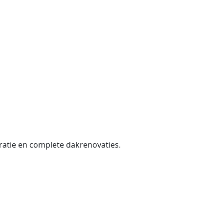
Dakinspectie
s bieden we persoonlijke
4.8
uit
53
revi
gratis en vrijbl
 resultaat
je zeker dat je bij ons goed zit. De Pro-duurzaam dakdekker
 gaat om een kleine scheur of complexe daklekkage: wij los
ratie en complete dakrenovaties.