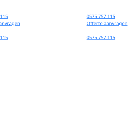
 115
0575 757 115
aanvragen
Offerte aanvragen
 115
0575 757 115
inplannen
en een nieuw dak
en vrijblijvende offerte
 gegarandeerd
garantie van 10 jaar