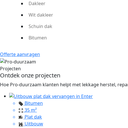
Met ons team aan gediplomeerde dakdekker
Dakleer
dakservice in midden Nederland.
Wit dakleer
Ervaren dakdekkers, duurzaam
Schuin dak
Met meer dan 8 jaar ervaring in bitumen dakreparatie weet 
Bitumen
onderaannemers en leveren strak en veilig werk. Of het nu
Offerte aanvragen
Projecten
Ontdek onze projecten
Hoe Pro-duurzaam klanten helpt met lekkage herstel, repa
Bitumen
35 m²
Plat dak
Uitbouw