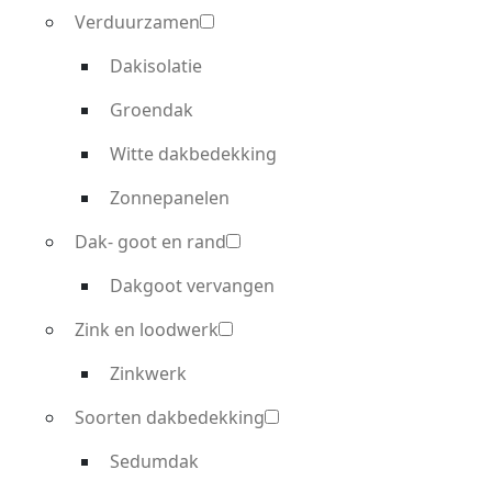
Verduurzamen
Dakisolatie
Groendak
Witte dakbedekking
Zonnepanelen
Dak- goot en rand
De dakdekker
Dakgoot vervangen
voor duurzame
Zink en loodwerk
Zinkwerk
dak reparatie en
Soorten dakbedekking
vervanging.
Sedumdak