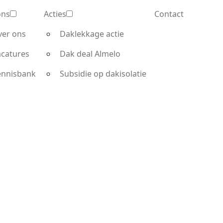
ons
Acties
Contact
ver ons
Daklekkage actie
catures
Dak deal Almelo
ennisbank
Subsidie op dakisolatie