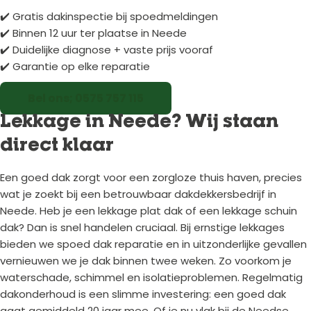
✔️ Gratis dakinspectie bij spoedmeldingen
✔️ Binnen 12 uur ter plaatse in Neede
✔️ Duidelijke diagnose + vaste prijs vooraf
✔️ Garantie op elke reparatie
Bel ons; 0575 757 115
Lekkage in Neede? Wij staan
direct klaar
Een goed dak zorgt voor een zorgloze thuis haven, precies
wat je zoekt bij een betrouwbaar dakdekkersbedrijf in
Neede. Heb je een lekkage plat dak of een lekkage schuin
dak? Dan is snel handelen cruciaal. Bij ernstige lekkages
bieden we spoed dak reparatie en in uitzonderlijke gevallen
vernieuwen we je dak binnen twee weken. Zo voorkom je
waterschade, schimmel en isolatieproblemen. Regelmatig
dakonderhoud is een slimme investering: een goed dak
gaat gemiddeld 20 jaar mee. Of je nu vlak bij de Needse