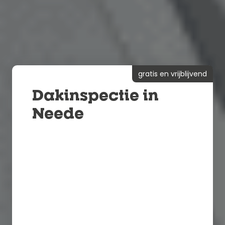
gratis en vrijblijvend
Dakinspectie in
Neede
Binnen 24 uur een vrijblijvende
offerte
24/7 spoedservice
100% kwaliteit gegarandeerd
Verzekerde dakgarantie van 10 jaar