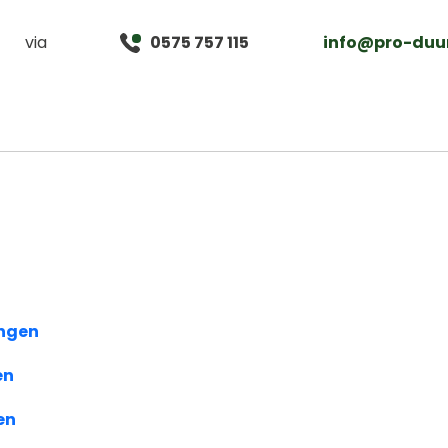
via
0575 757 115
info@pro-duu
ngen
en
en