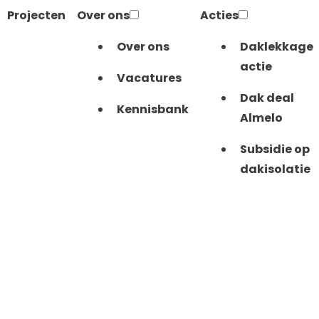
Projecten
Over ons
Acties
Over ons
Daklekkage
actie
Vacatures
Dak deal
Kennisbank
Almelo
Subsidie op
dakisolatie