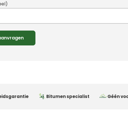
eel)
idsgarantie
Bitumen specialist
Géén voo