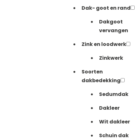
Dak- goot en rand
O
Dakgoot
vervangen
Zink en loodwerk
Zinkwerk
Soorten
dakbedekking
Sedumdak
Dakleer
Wit dakleer
Schuin dak