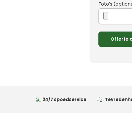
Foto's (option
24/7 spoedservice
Tevredenhe