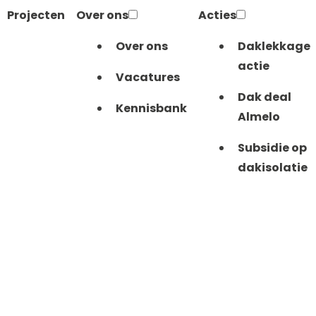
Projecten
Over ons
Acties
Over ons
Daklekkage
actie
Vacatures
Dak deal
Kennisbank
Almelo
Subsidie op
dakisolatie