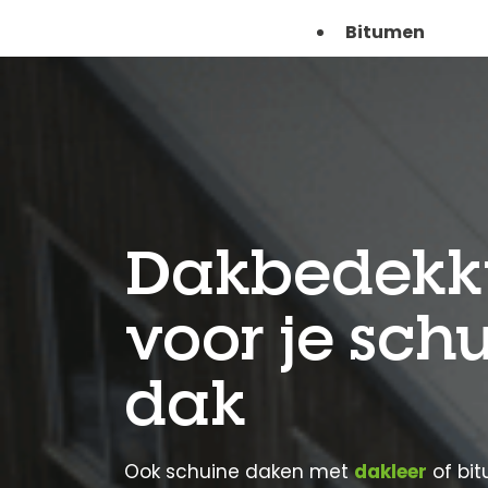
Bitumen
Dakbedekk
voor je sch
dak
Ook schuine daken met
dakleer
of bit