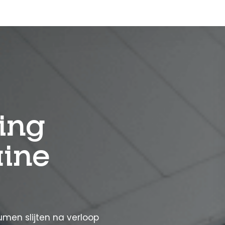
ing
uine
umen slijten na verloop