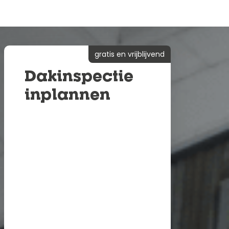
gratis en vrijblijvend
Dakinspectie
inplannen
Binnen 2-4 weken een
nieuw dak
Binnen 24 uur een
vrijblijvende offerte
⁠100% kwaliteit
gegarandeerd
Verzekerde dakgarantie van