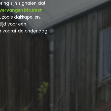
ring zijn signalen dat
vervangen bitumen
 zoals dakkapellen,
tijd voor een
n vooraf de onderlaag.