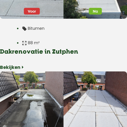
Bitumen
88 m²
Dakrenovatie in Zutphen
Plat dak
Bekijken ⏵
Woning
Zutphen