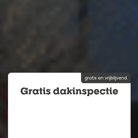
gratis en vrijblijvend
Gratis dakinspectie
Tot wel 5 graden koeler
Airco’s verbruiken tot 40% minder
Binnen 2-4 weken een nieuw dak