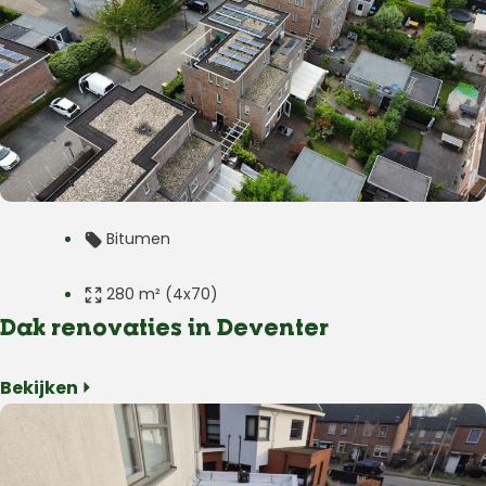
Herplaatsing
Bitumen
280 m² (4x70)
Dak renovaties in Deventer
Plat dak
Bekijken ⏵
Woning
Deventer