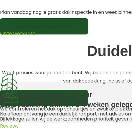
Plan vandaag nog je gratis dakinspectie in en weet binne
Dakinspectie inplannen
Onze werkwijze
Duidel
1
Weet precies waar je aan toe bent. Wij bieden een compl
2
3
van dakbedekking, inclusief d
Dakinpsectie binnen 24 uur
Dakinspectie inplannen
Offerte en advies op maat
Dakbedekking binnen 2-4 weken geleg
We controleren het dak op scheurtjes en zwakke plekken
Na afloop ontvang je een duidelijk rapport met advies om
Bij lekkage zullen wij de werkzaamheden prioriteit geven i
Reviews