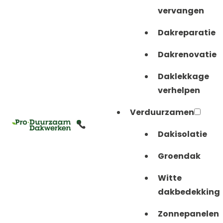
Bitumen
vervangen
25 m²
Dakreparatie
Dakrenovatie
Plat dak
Daklekkage
Woning
verhelpen
Hengelo
Verduurzamen
Dakisolatie
Groendak
Witte
dakbedekking
Zonnepanelen