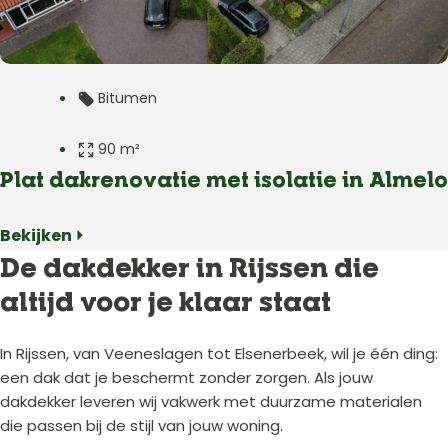
Bitumen
90 m²
Plat dakrenovatie met isolatie in Almelo
Plat dak
Bekijken ⏵
Woning
De dakdekker in Rijssen die
altijd voor je klaar staat
Almelo
In Rijssen, van Veeneslagen tot Elsenerbeek, wil je één ding:
een dak dat je beschermt zonder zorgen. Als jouw
dakdekker leveren wij vakwerk met duurzame materialen
die passen bij de stijl van jouw woning.