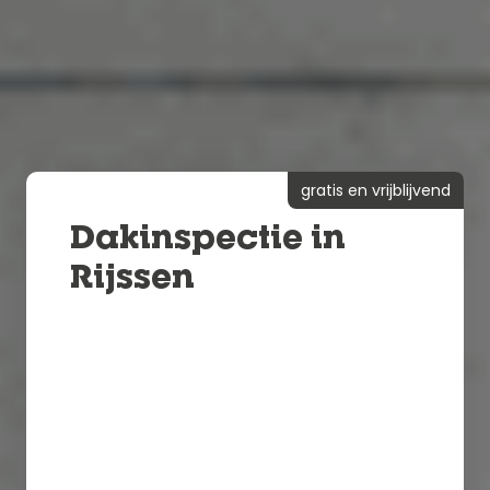
gratis en vrijblijvend
Dakinspectie in
Rijssen
24/7 bereikbaar voor spoedklussen
Een vrijblijvende offerte binnen 24
uur
10 jaar dakgarantie
100% kwaliteit gegarandeerd